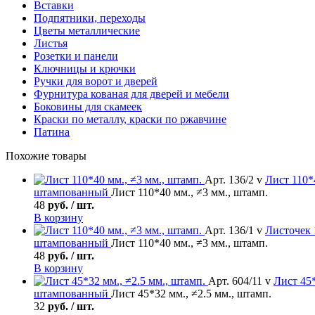
Вставки
Подпятники, переходы
Цветы металлические
Листья
Розетки и панели
Ключницы и крючки
Ручки для ворот и дверей
Фурнитура кованая для дверей и мебели
Боковины для скамеек
Краски по металлу, краски по ржавчине
Патина
Похожие товары
Арт. 136/2 v
Лист
110*4
штампованный
Лист 110*40 мм., ≠3 мм., штамп.
48
руб. / шт.
В корзину
Арт. 136/1 v
Листочек
штампованный
Лист 110*40 мм., ≠3 мм., штамп.
48
руб. / шт.
В корзину
Арт. 604/11 v
Лист
45*
штампованный
Лист 45*32 мм., ≠2.5 мм., штамп.
32
руб. / шт.