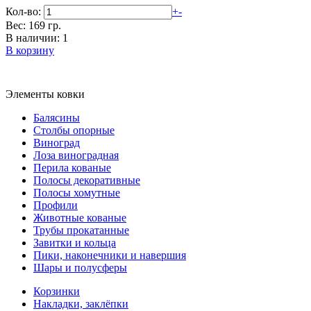
Кол-во:
+
-
Вес: 169 гр.
В наличии: 1
В корзину
Элементы ковки
Балясины
Столбы опорные
Виноград
Лоза виноградная
Перила кованые
Полосы декоративные
Полосы хомутные
Профили
Животные кованые
Трубы прокатанные
Завитки и кольца
Пики, наконечники и навершия
Шары и полусферы
Корзинки
Накладки, заклёпки