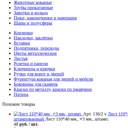
Животные кованые
Трубы прокатанные
Завитки и кольца
Пики, наконечники и навершия
Шары и полусферы
Корзинки
Накладки, заклёпки
Вставки
Подпятники, переходы
Цветы металлические
Листья
Розетки и панели
Ключницы и крючки
Ручки для ворот и дверей
Фурнитура кованая для дверей и мебели
Боковины для скамеек
Краски по металлу, краски по ржавчине
Патина
Похожие товары
Арт. 136/2 v
Лист
110*4
штампованный
Лист 110*40 мм., ≠3 мм., штамп.
48
руб. / шт.