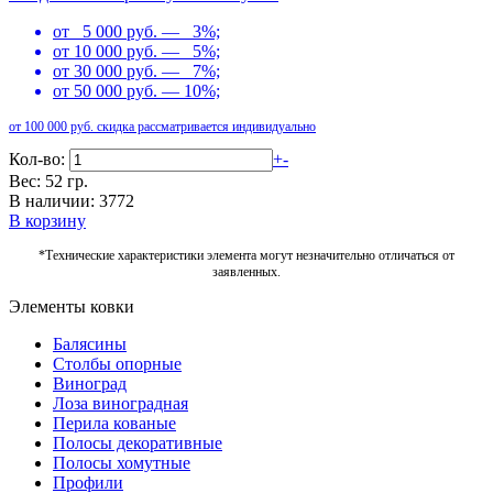
от 5 000 руб. — 3%;
от 10 000 руб. — 5%;
от 30 000 руб. — 7%;
от 50 000 руб. — 10%;
от 100 000 руб. скидка рассматривается индивидуально
Кол-во:
+
-
Вес: 52 гр.
В наличии: 3772
В корзину
*Технические характеристики элемента могут незначительно отличаться от
заявленных.
Элементы ковки
Балясины
Столбы опорные
Виноград
Лоза виноградная
Перила кованые
Полосы декоративные
Полосы хомутные
Профили