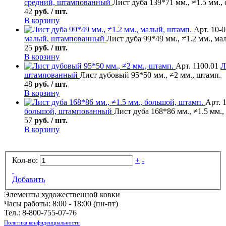
средний, штампованный
Лист дуба 139*71 мм., ≠1.5 мм.,
42
руб. / шт.
В корзину
Арт. 10-
малый, штампованный
Лист дуба 99*49 мм., ≠1.2 мм., ма
25
руб. / шт.
В корзину
Арт. 1100.01
Л
штампованный
Лист дубовый 95*50 мм., ≠2 мм., штамп.
48
руб. / шт.
В корзину
Арт. 
большой, штампованный
Лист дуба 168*86 мм., ≠1.5 мм.
57
руб. / шт.
В корзину
Кол-во:
+
-
Добавить
Элементы художественной ковки
Часы работы: 8:00 - 18:00 (пн-пт)
Тел.:
8-800-755-07-76
Политика конфиденциальности