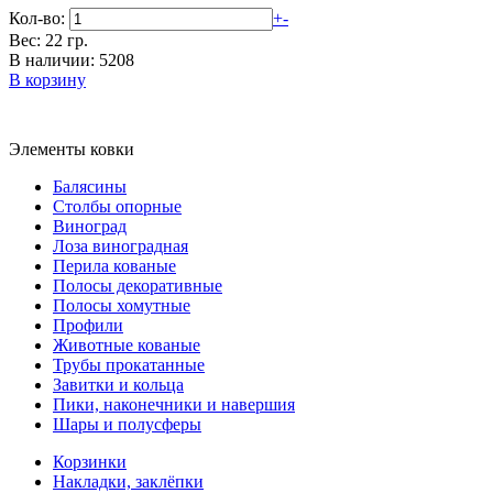
Кол-во:
+
-
Вес: 22 гр.
В наличии: 5208
В корзину
Элементы ковки
Балясины
Столбы опорные
Виноград
Лоза виноградная
Перила кованые
Полосы декоративные
Полосы хомутные
Профили
Животные кованые
Трубы прокатанные
Завитки и кольца
Пики, наконечники и навершия
Шары и полусферы
Корзинки
Накладки, заклёпки