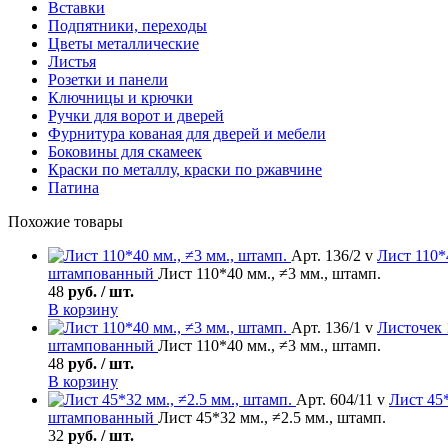
Вставки
Подпятники, переходы
Цветы металлические
Листья
Розетки и панели
Ключницы и крючки
Ручки для ворот и дверей
Фурнитура кованая для дверей и мебели
Боковины для скамеек
Краски по металлу, краски по ржавчине
Патина
Похожие товары
Арт. 136/2 v
Лист
110*4
штампованный
Лист 110*40 мм., ≠3 мм., штамп.
48
руб. / шт.
В корзину
Арт. 136/1 v
Листочек
штампованный
Лист 110*40 мм., ≠3 мм., штамп.
48
руб. / шт.
В корзину
Арт. 604/11 v
Лист
45*
штампованный
Лист 45*32 мм., ≠2.5 мм., штамп.
32
руб. / шт.