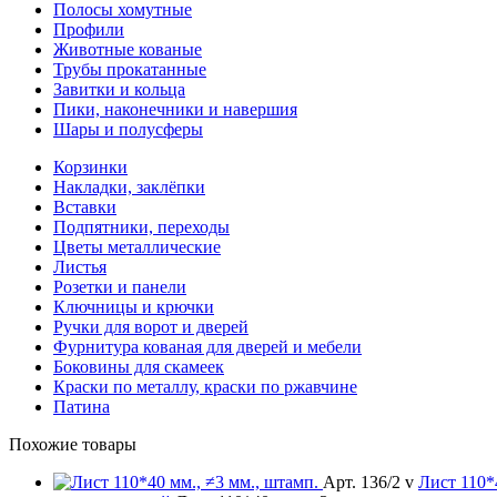
Полосы хомутные
Профили
Животные кованые
Трубы прокатанные
Завитки и кольца
Пики, наконечники и навершия
Шары и полусферы
Корзинки
Накладки, заклёпки
Вставки
Подпятники, переходы
Цветы металлические
Листья
Розетки и панели
Ключницы и крючки
Ручки для ворот и дверей
Фурнитура кованая для дверей и мебели
Боковины для скамеек
Краски по металлу, краски по ржавчине
Патина
Похожие товары
Арт. 136/2 v
Лист
110*4