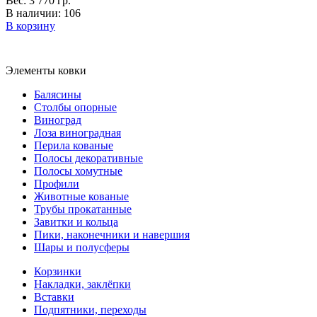
Вес: 3 770 гр.
В наличии: 106
В корзину
Элементы ковки
Балясины
Столбы опорные
Виноград
Лоза виноградная
Перила кованые
Полосы декоративные
Полосы хомутные
Профили
Животные кованые
Трубы прокатанные
Завитки и кольца
Пики, наконечники и навершия
Шары и полусферы
Корзинки
Накладки, заклёпки
Вставки
Подпятники, переходы