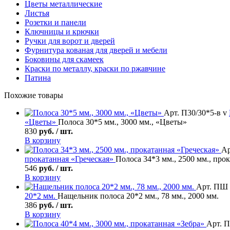
Цветы металлические
Листья
Розетки и панели
Ключницы и крючки
Ручки для ворот и дверей
Фурнитура кованая для дверей и мебели
Боковины для скамеек
Краски по металлу, краски по ржавчине
Патина
Похожие товары
Арт. П30/30*5-в v
«Цветы»
Полоса 30*5 мм., 3000 мм., «Цветы»
830
руб. / шт.
В корзину
Ар
прокатанная «Греческая»
Полоса 34*3 мм., 2500 мм., про
546
руб. / шт.
В корзину
Арт. ПШ 
20*2 мм.
Нащельник полоса 20*2 мм., 78 мм., 2000 мм.
386
руб. / шт.
В корзину
Арт. П