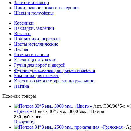
Завитки и кольца
Пики, наконечники и навершия
Шары и полусферы
Корзинки
Накладки, заклёпки
Вставки
Подпятники, переходы
Цветы металлические
Листья
Розетки и панели
Ключницы и крючки
Ручки для ворот и дверей
Фурнитура кованая для дверей и мебели
Боковины для скамеек
Краски по металлу, краски по ржавчине
Патина
Похожие товары
Арт. П30/30*5-в v
«Цветы»
Полоса 30*5 мм., 3000 мм., «Цветы»
830
руб. / шт.
В корзину
Ар