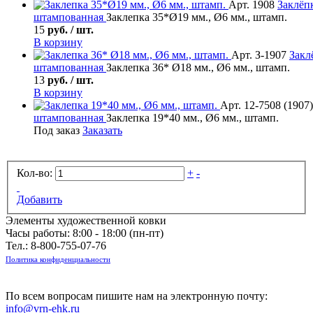
Арт. 1908
Заклёп
штампованная
Заклепка 35*Ø19 мм., Ø6 мм., штамп.
15
руб. / шт.
В корзину
Арт. З-1907
Закл
штампованная
Заклепка 36* Ø18 мм., Ø6 мм., штамп.
13
руб. / шт.
В корзину
Арт. 12-7508 (1907)
штампованная
Заклепка 19*40 мм., Ø6 мм., штамп.
Под заказ
Заказать
Кол-во:
+
-
Добавить
Элементы художественной ковки
Часы работы: 8:00 - 18:00 (пн-пт)
Тел.:
8-800-755-07-76
Политика конфиденциальности
По всем вопросам пишите нам на электронную почту:
info@vrn-ehk.ru