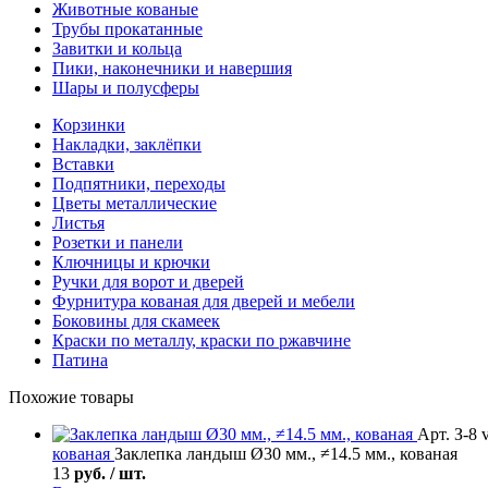
Животные кованые
Трубы прокатанные
Завитки и кольца
Пики, наконечники и навершия
Шары и полусферы
Корзинки
Накладки, заклёпки
Вставки
Подпятники, переходы
Цветы металлические
Листья
Розетки и панели
Ключницы и крючки
Ручки для ворот и дверей
Фурнитура кованая для дверей и мебели
Боковины для скамеек
Краски по металлу, краски по ржавчине
Патина
Похожие товары
Арт. З-8 
кованая
Заклепка ландыш Ø30 мм., ≠14.5 мм., кованая
13
руб. / шт.