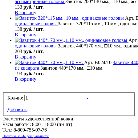
ассиметричные головы
Завиток 200*130 мм., □10 мм., ас
133
руб. / шт.
В корзину
Арт. 
одинаковые головы
Завиток 320*115 мм., 10 мм., одинак
138
руб. / шт.
В корзину
Арт.
одинаковые головы
Завиток 440*170 мм., □10 мм., одина
203
руб. / шт.
В корзину
Арт. В024/10
Завиток
440
из квадрата
Завиток 440*170 мм., □10 мм.
193
руб. / шт.
В корзину
Кол-во:
+
-
Добавить
Элементы художественной ковки
Часы работы: 8:00 - 18:00 (пн-пт)
Тел.:
8-800-755-07-76
Политика конфиденциальности