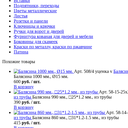
Вставки
Подпятники, переходы
Цветы металлические
Листья
Розетки и панели
Ключницы и крючки
Ручки для ворот и дверей
Фурнитура кованая для дверей и мебели
Боковины для скамеек
Краски по металлу, краски по ржавчине
Патина
Похожие товары
Арт. 508/4 уценка v
Баляси
Балясина 1000 мм., Ø15 мм.
600
руб. / шт.
В корзину
Арт. 58-15-25х
из трубы
Балясина 990 мм., □25*1.2 мм., из трубы
390
руб. / шт.
В корзину
Арт. 58-14
из трубы
Балясина 860 мм., □31*1.2-1.5 мм., из трубы
415
руб. / шт.
В корзину