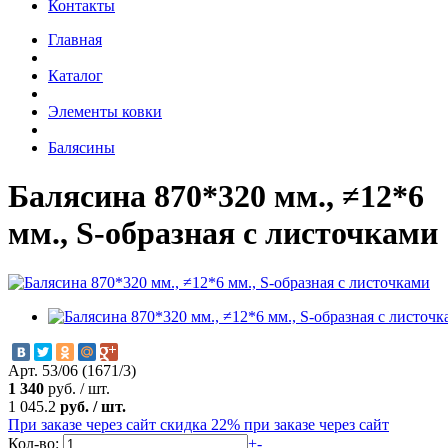
Контакты
Главная
Каталог
Элементы ковки
Балясины
Балясина 870*320 мм., ≠12*6
мм., S-образная с листочками
Арт. 53/06 (1671/3)
1 340
руб.
/
шт.
1 045.2
руб.
/
шт.
При заказе через сайт скидка 22%
при заказе через сайт
Кол-во:
+
-