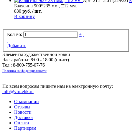
Арт. 21.115.01 (52/Е/3)
Б
Балясина 900*235 мм., □12 мм.
830
руб. / шт.
В корзину
Кол-во:
+
-
Добавить
Элементы художественной ковки
Часы работы: 8:00 - 18:00 (пн-пт)
Тел.:
8-800-755-07-76
Политика конфиденциальности
По всем вопросам пишите нам на электронную почту:
info@vrn-ehk.ru
О компании
Отзывы
Новости
Доставка
Оплата
Партнерам