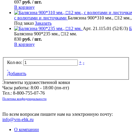
697
руб. / шт.
В корзину
с волютами и листочками
Балясина 900*310 мм., □12 мм.
Под заказ
Заказать
Арт. 21.115.01 (52/Е/3)
Б
Балясина 900*235 мм., □12 мм.
830
руб. / шт.
В корзину
Кол-во:
+
-
Добавить
Элементы художественной ковки
Часы работы: 8:00 - 18:00 (пн-пт)
Тел.:
8-800-755-07-76
Политика конфиденциальности
По всем вопросам пишите нам на электронную почту:
info@vrn-ehk.ru
О компании