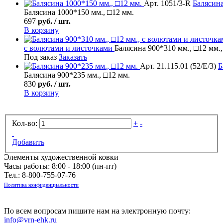
Арт. 1051/3-R
Балясин
Балясина 1000*150 мм., □12 мм.
697
руб. / шт.
В корзину
с волютами и листочками
Балясина 900*310 мм., □12 мм.
Под заказ
Заказать
Арт. 21.115.01 (52/Е/3)
Б
Балясина 900*235 мм., □12 мм.
830
руб. / шт.
В корзину
Кол-во:
+
-
Добавить
Элементы художественной ковки
Часы работы: 8:00 - 18:00 (пн-пт)
Тел.:
8-800-755-07-76
Политика конфиденциальности
По всем вопросам пишите нам на электронную почту:
info@vrn-ehk.ru