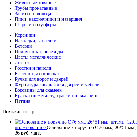
Животные кованые
Трубы прокатанные
Завитки и кольца
Пики, наконечники и навершия
Шары и полусферы
Корзинки
Накладки, заклёпки
Вставки
Подпятники, переходы
Цветы металлические
Листья
Розетки и панели
Ключницы и крючки
Ручки для ворот и дверей
Фурнитура кованая для дверей и мебели
Боковины для скамеек
Краски по металлу, краски по ржавчине
Патина
Похожие товары
штампованное
Основание к поручню Ø76 мм., 26*51 мм., 
36
руб. / шт.