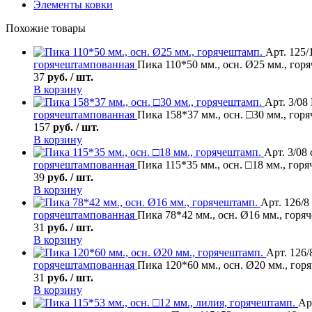
Элементы ковки
Похожие товары
Арт. 125/
горячештампованная
Пика 110*50 мм., осн. Ø25 мм., гор
37
руб. / шт.
В корзину
Арт. 3/08
горячештампованная
Пика 158*37 мм., осн. □30 мм., гор
157
руб. / шт.
В корзину
Арт. 3/08
горячештампованная
Пика 115*35 мм., осн. □18 мм., гор
39
руб. / шт.
В корзину
Арт. 126/8
горячештампованная
Пика 78*42 мм., осн. Ø16 мм., горя
31
руб. / шт.
В корзину
Арт. 126/
горячештампованная
Пика 120*60 мм., осн. Ø20 мм., гор
31
руб. / шт.
В корзину
Ар