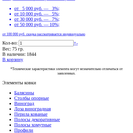
от 5 000 руб. — 3%;
от 10 000 руб. — 5%;
от 30 000 руб. — 7%;
от 50 000 руб. — 10%;
от 100 000 руб. скидка рассматривается индивидуально
Кол-во:
+
-
Вес: 75 гр.
В наличии: 1844
В корзину
*Технические характеристики элемента могут незначительно отличаться от
заявленных.
Элементы ковки
Балясины
Столбы опорные
Виноград
Лоза виноградная
Перила кованые
Полосы декоративные
Полосы хомутные
Профили