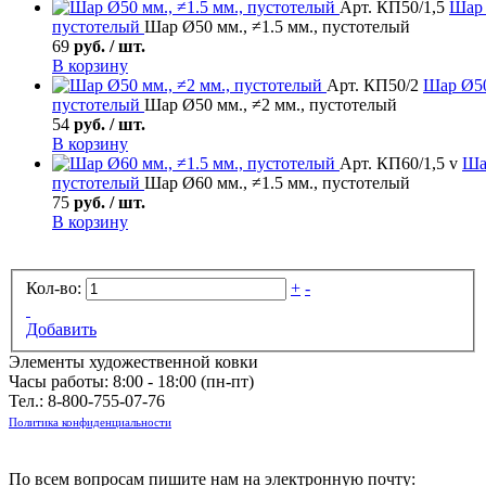
Арт. КП50/1,5
Шар
пустотелый
Шар Ø50 мм., ≠1.5 мм., пустотелый
69
руб. / шт.
В корзину
Арт. КП50/2
Шар
Ø50
пустотелый
Шар Ø50 мм., ≠2 мм., пустотелый
54
руб. / шт.
В корзину
Арт. КП60/1,5 v
Ша
пустотелый
Шар Ø60 мм., ≠1.5 мм., пустотелый
75
руб. / шт.
В корзину
Кол-во:
+
-
Добавить
Элементы художественной ковки
Часы работы: 8:00 - 18:00 (пн-пт)
Тел.:
8-800-755-07-76
Политика конфиденциальности
По всем вопросам пишите нам на электронную почту: