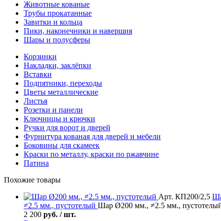
Животные кованые
Трубы прокатанные
Завитки и кольца
Пики, наконечники и навершия
Шары и полусферы
Корзинки
Накладки, заклёпки
Вставки
Подпятники, переходы
Цветы металлические
Листья
Розетки и панели
Ключницы и крючки
Ручки для ворот и дверей
Фурнитура кованая для дверей и мебели
Боковины для скамеек
Краски по металлу, краски по ржавчине
Патина
Похожие товары
Арт. КП200/2,5
Ш
≠2.5 мм., пустотелый
Шар Ø200 мм., ≠2.5 мм., пустотелы
2 200
руб. / шт.