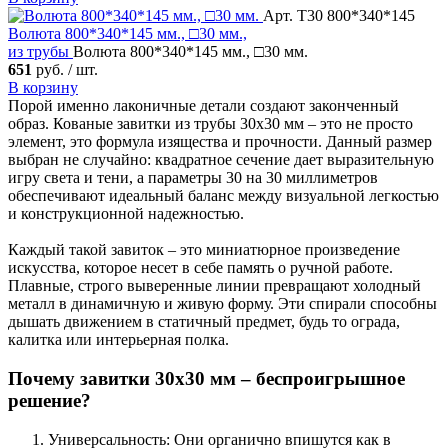
Арт. Т30 800*340*145
Волюта
800*340*145 мм., □30 мм.,
из трубы
Волюта 800*340*145 мм., □30 мм.
651
руб. / шт.
В корзину
Порой именно лаконичные детали создают законченный
образ. Кованые завитки из трубы 30x30 мм – это не просто
элемент, это формула изящества и прочности. Данный размер
выбран не случайно: квадратное сечение дает выразительную
игру света и тени, а параметры 30 на 30 миллиметров
обеспечивают идеальный баланс между визуальной легкостью
и конструкционной надежностью.
Каждый такой завиток – это миниатюрное произведение
искусства, которое несет в себе память о ручной работе.
Плавные, строго выверенные линии превращают холодный
металл в динамичную и живую форму. Эти спирали способны
дышать движением в статичный предмет, будь то ограда,
калитка или интерьерная полка.
Почему завитки 30x30 мм – беспроигрышное
решение?
Универсальность: Они органично впишутся как в