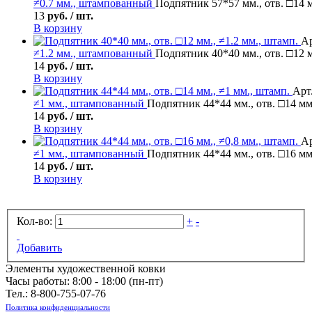
≠0.7 мм., штампованный
Подпятник 57*57 мм., отв. □14 м
13
руб. / шт.
В корзину
Ар
≠1.2 мм., штампованный
Подпятник 40*40 мм., отв. □12 м
14
руб. / шт.
В корзину
Арт.
≠1 мм., штампованный
Подпятник 44*44 мм., отв. □14 мм
14
руб. / шт.
В корзину
Ар
≠1 мм., штампованный
Подпятник 44*44 мм., отв. □16 мм.
14
руб. / шт.
В корзину
Кол-во:
+
-
Добавить
Элементы художественной ковки
Часы работы: 8:00 - 18:00 (пн-пт)
Тел.:
8-800-755-07-76
Политика конфиденциальности